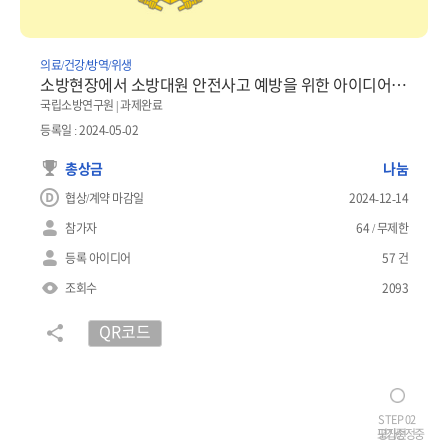
의료/건강/방역/위생
소방현장에서 소방대원 안전사고 예방을 위한 아이디어 등 자유주제
국립소방연구원 | 과제완료
등록일 : 2024-05-02
총상금
나눔
협상/계약 마감일
2024-12-14
참가자
64 / 무제한
등록 아이디어
57 건
조회수
2093
QR코드
STEP 01
STEP 02
모집중
평가/선정중